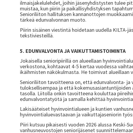
ilmaisjakelulehdet, joihin jäsenyhdistysten tulee pit
muistaa, kun piirin ja paikallisyhdistyksen tapahtu
Senioriliiton hallituksen kannanottojen muokkaaminen
tärkeä edunvalvonnan muoto.
Piirin sisäinen viestintä hoidetaan uudella KILTA-jä
tekstiviesteillä.
5. EDUNVALVONTA JA VAIKUTTAMISTOIMINTA
Jokaisella senioripiirillä on alueellaan hyvinvointi
verkostona, kohtaavat 4-5 kertaa vuodessa vaihtae
ikäihmisten näkökulmasta. He toimivat alueillaan vies
Senioriliiton tavoitteena on, että edunvalvonta- ja
tuloksellisempaa ja että kokemusasiantuntijoiden ään
tasolla. Liitolla onkin tavoitteena kouluttaa piirei
edunvalvontatyötä ja samalla kehittää hyvinvointi
Lakisääteiset hyvinvointialueen ja kuntien vanhus
hyvinvointialuevastaavan ja vaikuttajaseniorin työ
Piiri kutsuu pikaisesti vuoden 2026 alussa Keski-S
vanhusneuvostojen seniorijäsenet suunnittelemaan