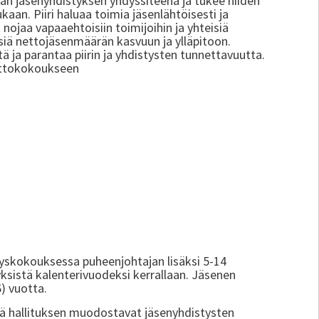
sän jäsenyhdistyksen yhdyssiteenä ja tukee niiden
kaan. Piiri haluaa toimia jäsenlähtöisesti ja
nojaa vapaaehtoisiin toimijoihin ja yhteisiä
siä nettojäsenmäärän kasvuun ja ylläpitoon.
ä ja parantaa piirin ja yhdistysten tunnettavuutta.
liittokokoukseen
:
syyskokouksessa puheenjohtajan lisäksi 5-14
styksistä kalenterivuodeksi kerrallaan. Jäsenen
6) vuotta.
ttä hallituksen muodostavat jäsenyhdistysten