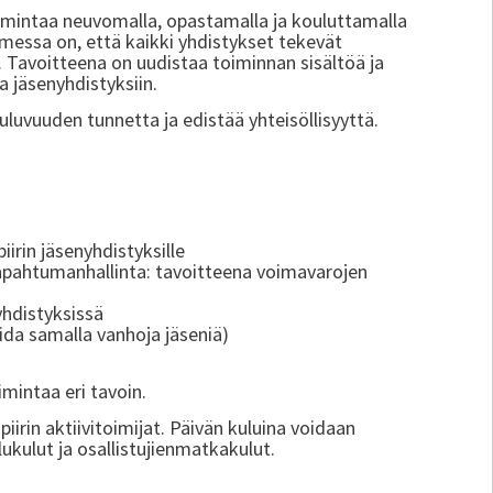
oimintaa neuvomalla, opastamalla ja kouluttamalla
messa on, että kaikki yhdistykset tekevät
Tavoitteena on uudistaa toiminnan sisältöä ja
a jäsenyhdistyksiin.
uluvuuden tunnetta ja edistää yhteisöllisyyttä.
irin jäsenyhdistyksille
, tapahtumanhallinta: tavoitteena voimavarojen
yhdistyksissä
ida samalla vanhoja jäseniä)
imintaa eri tavoin.
iirin aktiivitoimijat. Päivän kuluina voidaan
lukulut ja osallistujienmatkakulut.