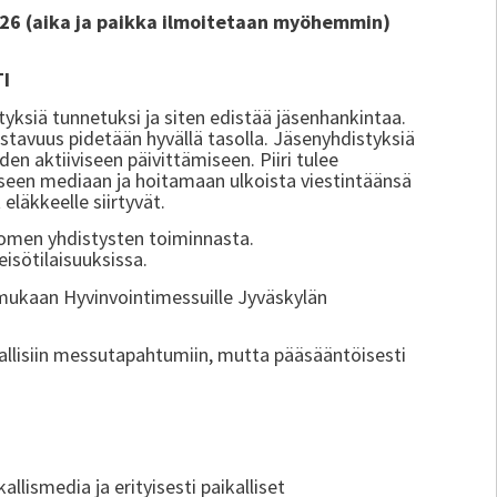
 2026 (aika ja paikka ilmoitetaan myöhemmin)
TI
styksiä tunnetuksi ja siten edistää jäsenhankintaa.
nnostavuus pidetään hyvällä tasolla. Jäsenyhdistyksiä
en aktiiviseen päivittämiseen. Piiri tulee
seen mediaan ja hoitamaan ulkoista viestintäänsä
eläkkeelle siirtyvät.
omen yhdistysten toiminnasta.
eisötilaisuuksissa.
a mukaan Hyvinvointimessuille Jyväskylän
allisiin messutapahtumiin, mutta pääsääntöisesti
allismedia ja erityisesti paikalliset