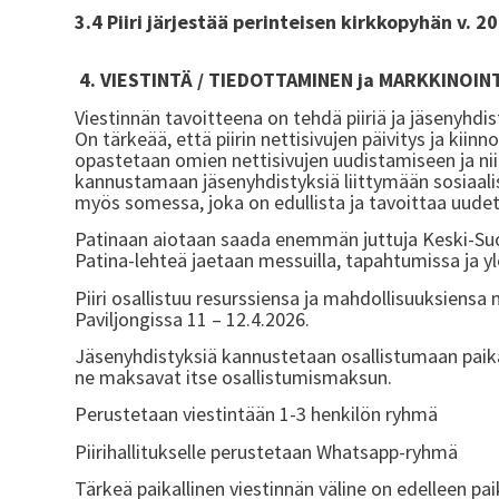
3.4 Piiri järjestää perinteisen kirkkopyhän v.
4. VIESTINTÄ / TIEDOTTAMINEN ja MARKKINOIN
Viestinnän tavoitteena on tehdä piiriä ja jäsenyhdi
On tärkeää, että piirin nettisivujen päivitys ja kii
opastetaan omien nettisivujen uudistamiseen ja niid
kannustamaan jäsenyhdistyksiä liittymään sosiaali
myös somessa, joka on edullista ja tavoittaa uudet 
Patinaan aiotaan saada enemmän juttuja Keski-Su
Patina-lehteä jaetaan messuilla, tapahtumissa ja yl
Piiri osallistuu resurssiensa ja mahdollisuuksiens
Paviljongissa 11 – 12.4.2026.
Jäsenyhdistyksiä kannustetaan osallistumaan paik
ne maksavat itse osallistumismaksun.
Perustetaan viestintään 1-3 henkilön ryhmä
Piirihallitukselle perustetaan Whatsapp-ryhmä
Tärkeä paikallinen viestinnän väline on edelleen paik