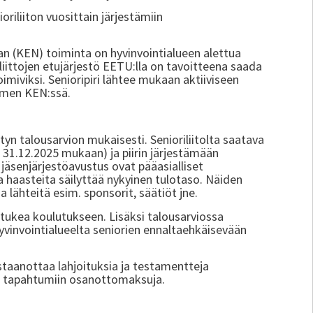
oriliiton vuosittain järjestämiin
n (KEN) toiminta on hyvinvointialueen alettua
liittojen etujärjestö EETU:lla on tavoitteena saada
imiviksi. Senioripiri lähtee mukaan aktiiviseen
uomen KEN:ssä.
yn talousarvion mukaisesti. Senioriliitolta saatava
31.12.2025 mukaan) ja piirin järjestämään
äsenjärjestöavustus ovat pääasialliset
a haasteita säilyttää nykyinen tulotaso. Näiden
a lähteitä esim. sponsorit, säätiöt jne.
otukea koulutukseen. Lisäksi talousarviossa
invointialueelta seniorien ennaltaehkäisevään
vastaanottaa lahjoituksia ja testamentteja
nsä tapahtumiin osanottomaksuja.