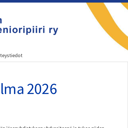
 ry
teystiedot
elma 2026
NTO