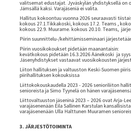
valitsemat edustajat. Jyväskylän yhdistyksellä on o
Jämsällä kaksi. Varajäseniä ei valita.
Hallitus kokoontuu vuonna 2026 seuraavasti tiistais
kokous 27.1.Tikkakoski, kokous 17.2. Teams , koko
kokous 22.9. Muurame. kokous 20.10. Teams, järje
Piirin suunnittelu-/kehittämisseminaari järjestetään
Piirin vuosikokoukset pidetään maanantaisin:
kevätkokous pidetään 16.3.2026 Äänekoski ja syy
Jäsenyhdistykset vastaavat vuosikokousten järjes
Liiton hallituksen ja valtuuston Keski-Suomen piirist
piirihallituksen kokouksissa
Liittokokouskaudella 2023 - 2026 senioriliiton hall
senioreista ja Simo Tyynelä on hänen varajäsenens
Liittovaltuuston jäseninä 2023 – 2026 ovat Arja-Le
varajäsenenään Eila Sallinen Karstulan kansallisis
varajäsenenään Ulla Halttunen Muuramen senioreis
3. JÄRJESTÖTOIMINTA