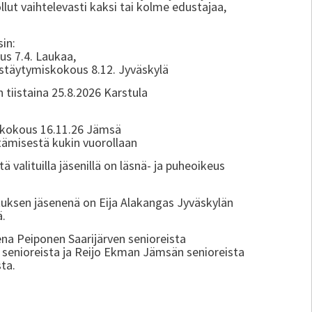
llut vaihtelevasti kaksi tai kolme edustajaa,
in:
us 7.4. Laukaa,
stäytymiskokous 8.12. Jyväskylä
 tiistaina 25.8.2026 Karstula
skokous 16.11.26 Jämsä
tämisestä kukin vuorollaan
ä valituilla jäsenillä on läsnä- ja puheoikeus
ituksen jäsenenä on Eija Alakangas Jyväskylän
ä.
ena Peiponen Saarijärven senioreista
ta senioreista ja Reijo Ekman Jämsän senioreista
ta.