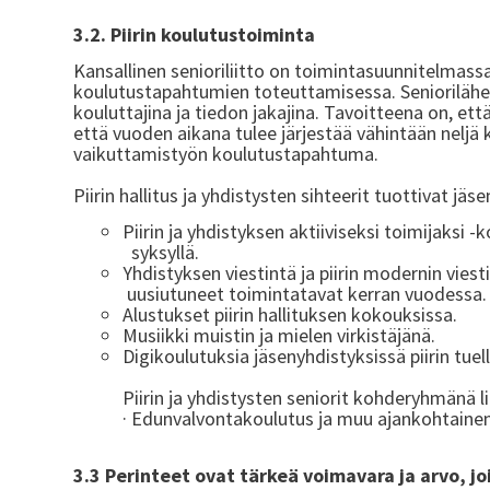
3.2. Piirin koulutustoiminta
Kansallinen senioriliitto on toimintasuunnitelmassaa
koulutustapahtumien toteuttamisessa. Seniorilähe
kouluttajina ja tiedon jakajina. Tavoitteena on, ett
että vuoden aikana tulee järjestää vähintään nelj
vaikuttamistyön koulutustapahtuma.
Piirin hallitus ja yhdistysten sihteerit tuottivat jä
Piirin ja yhdistyksen aktiiviseksi toimijaksi 
syksyllä.
Yhdistyksen viestintä ja piirin modernin vies
uusiutuneet toimintatavat kerran vuodessa.
Alustukset piirin hallituksen kokouksissa.
Musiikki muistin ja mielen virkistäjänä.
Digikoulutuksia jäsenyhdistyksissä piirin tuell
Piirin ja yhdistysten seniorit kohderyhmänä l
· Edunvalvontakoulutus ja muu ajankohtaine
3.3 Perinteet ovat tärkeä voimavara ja arvo, joi