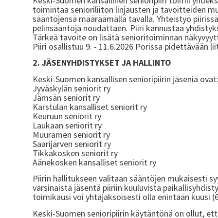
Keski-Suomen kansallinen senioripiiri toimii yhdek
toimintaa senioriliiton linjausten ja tavoitteiden mu
sääntöjensä määräämällä tavalla. Yhteistyö piirissä 
pelinsääntöjä noudattaen. Piiri kannustaa yhdistyk
Tärkeä tavoite on lisätä senioritoiminnan näkyvyytt
Piiri osallistuu 9. - 11.6.2026 Porissa pidettävään 
2. JÄSENYHDISTYKSET JA HALLINTO
Keski-Suomen kansallisen senioripiirin jäseniä ovat
Jyväskylän seniorit ry
Jämsän seniorit ry
Karstulan kansalliset seniorit ry
Keuruun seniorit ry
Laukaan seniorit ry
Muuramen seniorit ry
Saarijärven seniorit ry
Tikkakosken seniorit ry
Äänekosken kansalliset seniorit ry
Piirin hallitukseen valitaan sääntöjen mukaisesti 
varsinaista jäsentä piiriin kuuluvista paikallisyhdi
toimikausi voi yhtäjaksoisesti olla enintään kuusi (
Keski-Suomen senioripiirin käytäntönä on ollut, e