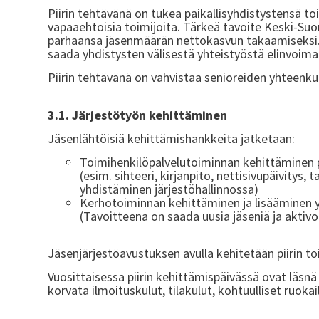
Piirin tehtävänä on tukea paikallisyhdistystensä t
vapaaehtoisia toimijoita. Tärkeä tavoite Keski-Suo
parhaansa jäsenmäärän nettokasvun takaamiseksi. 
saada yhdistysten välisestä yhteistyöstä elinvoima
Piirin tehtävänä on vahvistaa senioreiden yhteenku
3.1. Järjestötyön kehittäminen
Jäsenlähtöisiä kehittämishankkeita jatketaan:
Toimihenkilöpalvelutoiminnan kehittäminen pi
(esim. sihteeri, kirjanpito, nettisivupäivitys
yhdistäminen järjestöhallinnossa)
Kerhotoiminnan kehittäminen ja lisääminen 
(Tavoitteena on saada uusia jäseniä ja aktivo
Jäsenjärjestöavustuksen avulla kehitetään piirin to
Vuosittaisessa piirin kehittämispäivässä ovat läsnä p
korvata ilmoituskulut, tilakulut, kohtuulliset ruokai