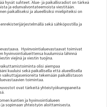
ää hyvät suhteet. Alue- ja paikallisradiot on tärkeä
mista ja edunvalvontateemoista viestitään.
 paikalliseksi ja alueellisiksi mielipiteiksi on
senrekisterijärjestelmällä sekä sähköpostilla ja
aluevastaava. Hyvinvointialuevastaavat toimivat
n hyvinvointialueittensa kuulumisia lähinnä
tin viejinä ja viestin tuojina.
 vaikuttamistoiminta olisi aiempaa
i kuuluisi sekä paikallisella että alueellisella
hin vaikuttajasenioreita tekemään paikallistason
aluevastaavien toimintaa.
neuvostot ovat tärkeitä yhteistyökumppaneita
ssä.
uomen kuntien ja hyvinvointialueen
 ja sopimaan yhteistyön aloittamisesta.