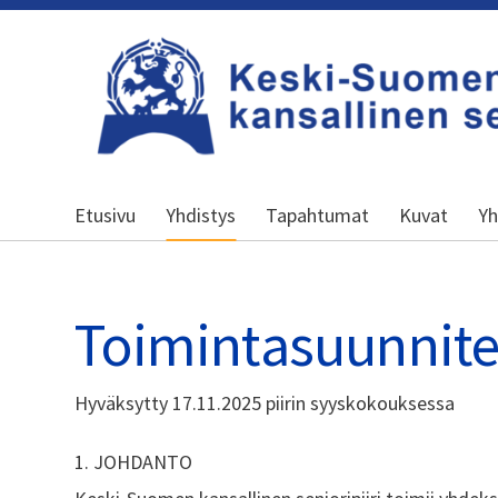
Siirry
sivun
sisältöön
Keski-Suomen kansallinen senioripiiri
Etusivu
Yhdistys
Tapahtumat
Kuvat
Yh
Toimintasuunnit
Hyväksytty 17.11.2025 piirin syyskokouksessa
1. JOHDA