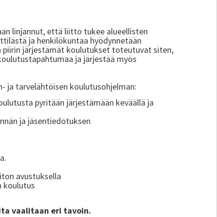
n linjannut, että liitto tukee alueellisten
ttilästä ja henkilökuntaa hyödynnetään
ä piirin järjestämät koulutukset toteutuvat siten,
ä koulutustapahtumaa ja järjestää myös
sen- ja tarvelähtöisen koulutusohjelman:
-koulutusta pyritään järjestämään keväällä ja
tinnän ja jäsentiedotuksen
a.
iiton avustuksella
n koulutus
ta vaalitaan eri tavoin.