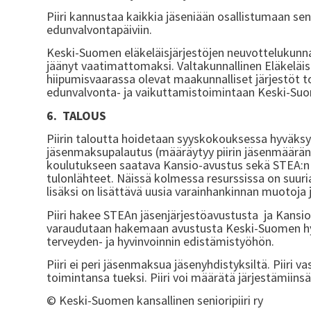
Piiri kannustaa kaikkia jäseniään osallistumaan seni
edunvalvontapäiviin.
Keski-Suomen eläkeläisjärjestöjen neuvottelukunna
jäänyt vaatimattomaksi. Valtakunnallinen Eläkeläis
hiipumisvaarassa olevat maakunnalliset järjestöt to
edunvalvonta- ja vaikuttamistoimintaan Keski-S
6. TALOUS
Piirin taloutta hoidetaan syyskokouksessa hyväksyt
jäsenmaksupalautus (määräytyy piirin jäsenmäärän 
koulutukseen saatava Kansio-avustus sekä STEA:n j
tulonlähteet. Näissä kolmessa resurssissa on suuri
lisäksi on lisättävä uusia varainhankinnan muotoja j
Piiri hakee STEAn jäsenjärjestöavustusta ja Kansi
varaudutaan hakemaan avustusta Keski-Suomen hyv
terveyden- ja hyvinvoinnin edistämistyöhön.
Piiri ei peri jäsenmaksua jäsenyhdistyksiltä. Piiri 
toimintansa tueksi. Piiri voi määrätä järjestämii
© Keski-Suomen kansallinen senioripiiri ry