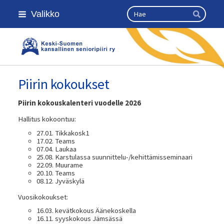
Siirry
Haku
Valikko
sivun
Hae
sisältöön
Keski-Suomen kansallinen seniorip
Piirin kokoukset
Piirin kokouskalenteri vuodelle 2026
Hallitus kokoontuu:
27.01. Tikkakosk1
17.02. Teams
07.04. Laukaa
25.08. Karstulassa suunnittelu-/kehittämisseminaari
22.09. Muurame
20.10. Teams
08.12. Jyväskylä
Vuosikokoukset:
16.03. kevätkokous Äänekoskella
16.11. syyskokous Jämsässä