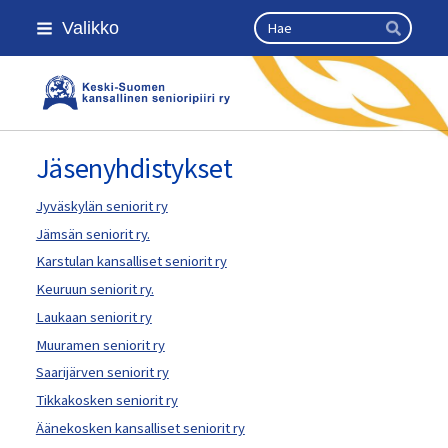
Siirry
Haku
Valikko
sivun
Hae
sisältöön
Keski-Suomen kansallinen seniorip
Jäsenyhdistykset
Jyväskylän seniorit ry
Jämsän seniorit ry.
Karstulan kansalliset seniorit ry
Keuruun seniorit ry.
Laukaan seniorit ry
Muuramen seniorit ry
Saarijärven seniorit ry
Tikkakosken seniorit ry
Äänekosken kansalliset seniorit ry