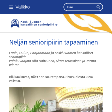
Siirry
Haku
Valikko
sivun
Hae
sisältöön
Keski-Suomen kansallinen seniorip
Neljän senioripiirin tapaaminen
Lapin, Oulun, Pohjanmaan ja Keski-Suomen kansalliset
senioripiirit
Valokuvaajina Ulla Halttunen, Sirpa Teräväinen ja Jorma
Winter
Klikkaa kuvaa, näet sen suurempana. Sivunuolesta kuva
vaihtuu.