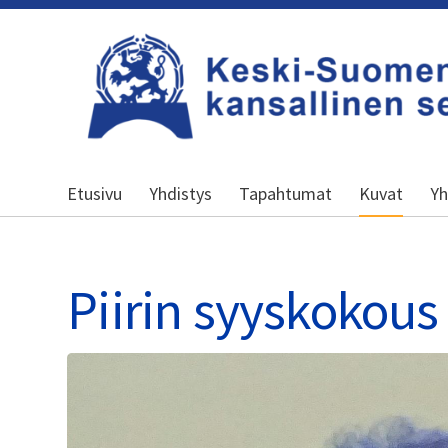
Siirry
sivun
sisältöön
Keski-Suomen kansallinen senioripiiri
Etusivu
Yhdistys
Tapahtumat
Kuvat
Yh
Piirin syyskokous