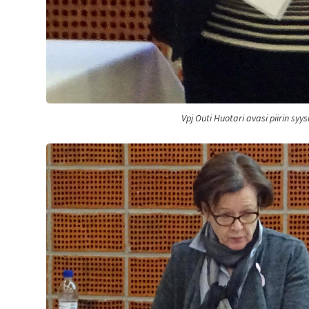
Vpj Outi Huotari avasi piirin sy